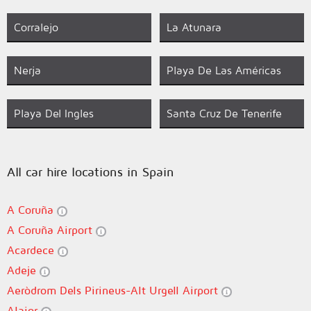
Corralejo
La Atunara
Nerja
Playa De Las Américas
Playa Del Ingles
Santa Cruz De Tenerife
All car hire locations in Spain
A Coruña
A Coruña Airport
Acardece
Adeje
Aeròdrom Dels Pirineus-Alt Urgell Airport
Alaior