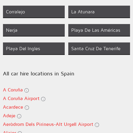
Corralejo
La Atunara
Nerja
Playa De Las Américas
Playa Del Ingles
Santa Cruz De Tenerife
All car hire locations in Spain
A Coruña
A Coruña Airport
Acardece
Adeje
Aeròdrom Dels Pirineus-Alt Urgell Airport
Alaior