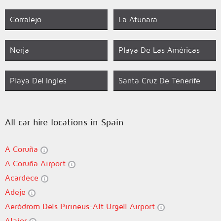
Corralejo
La Atunara
Nerja
Playa De Las Américas
Playa Del Ingles
Santa Cruz De Tenerife
All car hire locations in Spain
A Coruña
A Coruña Airport
Acardece
Adeje
Aeròdrom Dels Pirineus-Alt Urgell Airport
Alaior