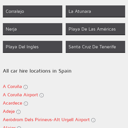
Corralejo
La Atunara
Nerja
Playa De Las Américas
Playa Del Ingles
Santa Cruz De Tenerife
All car hire locations in Spain
A Coruña
A Coruña Airport
Acardece
Adeje
Aeròdrom Dels Pirineus-Alt Urgell Airport
Alaior