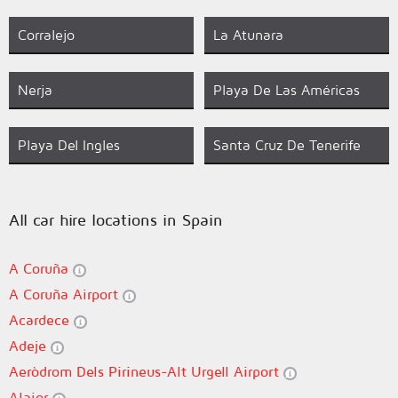
Corralejo
La Atunara
Nerja
Playa De Las Américas
Playa Del Ingles
Santa Cruz De Tenerife
All car hire locations in Spain
A Coruña
A Coruña Airport
Acardece
Adeje
Aeròdrom Dels Pirineus-Alt Urgell Airport
Alaior