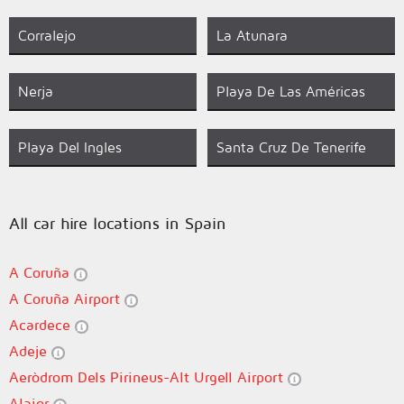
Corralejo
La Atunara
Nerja
Playa De Las Américas
Playa Del Ingles
Santa Cruz De Tenerife
All car hire locations in Spain
A Coruña
A Coruña Airport
Acardece
Adeje
Aeròdrom Dels Pirineus-Alt Urgell Airport
Alaior