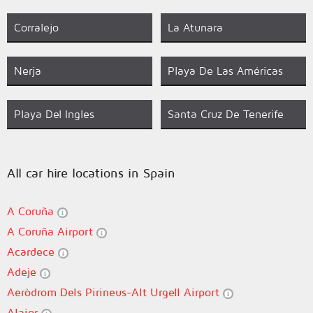
Corralejo
La Atunara
Nerja
Playa De Las Américas
Playa Del Ingles
Santa Cruz De Tenerife
All car hire locations in Spain
A Coruña
A Coruña Airport
Acardece
Adeje
Aeròdrom Dels Pirineus-Alt Urgell Airport
Alaior