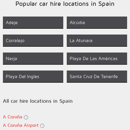
Popular car hire locations in Spain
Adeje
Alcúdia
Corralejo
La Atunara
Nerja
Playa De Las Américas
Playa Del Ingles
Santa Cruz De Tenerife
All car hire locations in Spain
A Coruña
A Coruña Airport