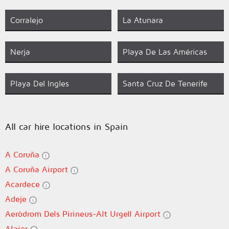
Corralejo
La Atunara
Nerja
Playa De Las Américas
Playa Del Ingles
Santa Cruz De Tenerife
All car hire locations in Spain
A Coruña
A Coruña Airport
Acardece
Adeje
Aeròdrom Dels Pirineus-Alt Urgell Airport
Alaior