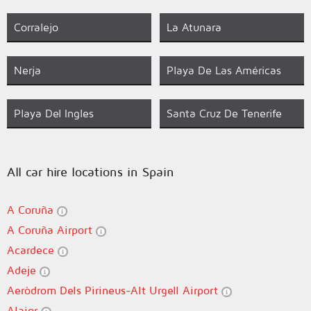
Corralejo
La Atunara
Nerja
Playa De Las Américas
Playa Del Ingles
Santa Cruz De Tenerife
All car hire locations in Spain
A Coruña
A Coruña Airport
Acardece
Adeje
Aeròdrom Dels Pirineus-Alt Urgell Airport
Alaior