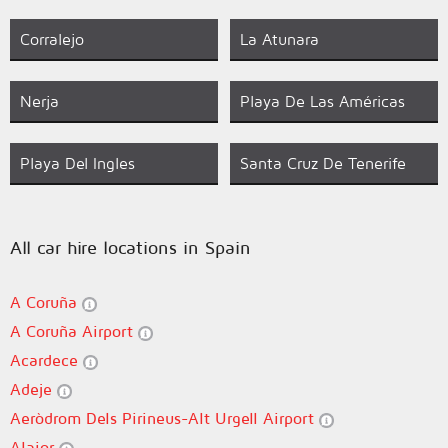
Corralejo
La Atunara
Nerja
Playa De Las Américas
Playa Del Ingles
Santa Cruz De Tenerife
All car hire locations in Spain
A Coruña
A Coruña Airport
Acardece
Adeje
Aeròdrom Dels Pirineus-Alt Urgell Airport
Alaior