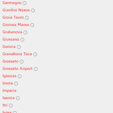
Germagno
Giardini Naxos
Gioia Tauro
Gioiosa Marea
Giulianova
Giussano
Gorizia
Gravellona Toce
Grosseto
Grosseto Airport
Iglesias
Imola
Imperia
Isernia
Itri
Ivrea