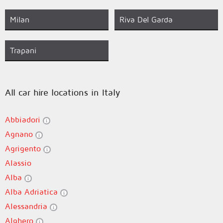
Milan
Riva Del Garda
Trapani
All car hire locations in Italy
Abbiadori
Agnano
Agrigento
Alassio
Alba
Alba Adriatica
Alessandria
Alghero