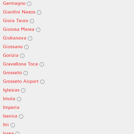
Germagno
Giardini Naxos
Gioia Tauro
Gioiosa Marea
Giulianova
Giussano
Gorizia
Gravellona Toce
Grosseto
Grosseto Airport
Iglesias
Imola
Imperia
Isernia
Itri
Ivrea