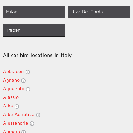
Milan
Riva Del Garda
Trapani
All car hire locations in Italy
Abbiadori
Agnano
Agrigento
Alassio
Alba
Alba Adriatica
Alessandria
Alghero