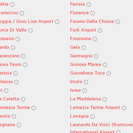
eltre
Ferrara
iumicino
Florence
oggia / Gino Lisa Airport
Foiano Della Chiana
orca Di Valle
Forlì Airport
ossano
Frosinone
arda
Gela
erenzano
Germagno
ioia Tauro
Gioiosa Marea
orizia
Gravellona Toce
glesias
Imola
ri
Ivrea
a Caletta
La Maddalena
amezia Terme
Lamezia Terme Airport
auria
Lavagna
egnano
Leonardo Da Vinci (fiumicin
International Airport