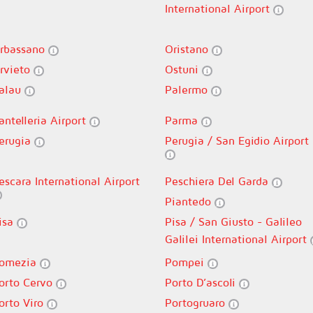
International Airport
rbassano
Oristano
rvieto
Ostuni
alau
Palermo
antelleria Airport
Parma
erugia
Perugia / San Egidio Airport
escara International Airport
Peschiera Del Garda
Piantedo
isa
Pisa / San Giusto - Galileo
Galilei International Airport
omezia
Pompei
orto Cervo
Porto D’ascoli
orto Viro
Portogruaro