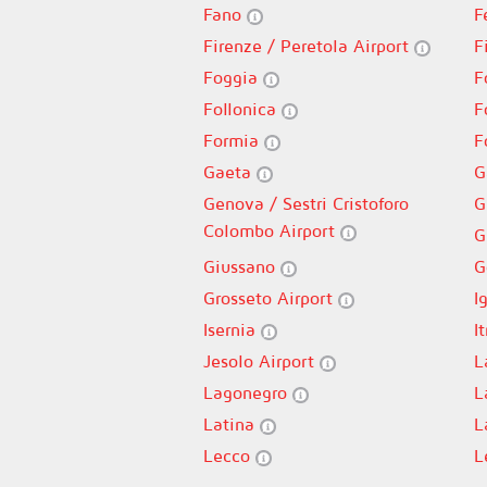
Fano
F
Firenze / Peretola Airport
F
Foggia
F
Follonica
F
Formia
F
Gaeta
G
Genova / Sestri Cristoforo
G
Colombo Airport
G
Giussano
G
Grosseto Airport
I
Isernia
It
Jesolo Airport
L
Lagonegro
L
Latina
L
Lecco
L