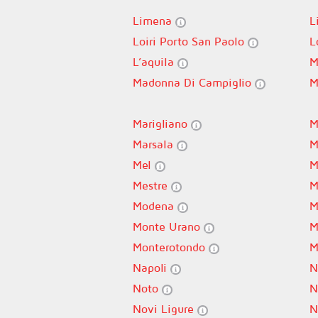
Limena
L
Loiri Porto San Paolo
L
L’aquila
M
Madonna Di Campiglio
M
Marigliano
M
Marsala
M
Mel
M
Mestre
M
Modena
M
Monte Urano
M
Monterotondo
M
Napoli
N
Noto
N
Novi Ligure
N