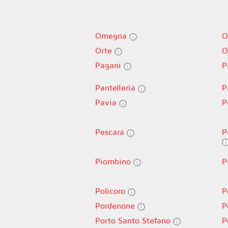
Omegna
O
Orte
O
Pagani
P
Pantelleria
P
Pavia
P
Pescara
P
Piombino
P
Policoro
P
Pordenone
P
Porto Santo Stefano
P