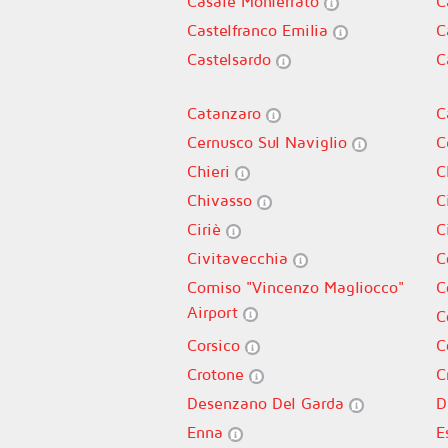
Casale Monferrato
C
Castelfranco Emilia
C
Castelsardo
C
Catanzaro
C
Cernusco Sul Naviglio
C
Chieri
C
Chivasso
C
Ciriè
C
Civitavecchia
C
Comiso "Vincenzo Magliocco"
C
Airport
C
Corsico
C
Crotone
C
Desenzano Del Garda
D
Enna
E