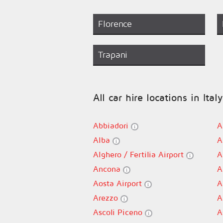
Florence
Trapani
All car hire locations in Italy
Abbiadori
A
Alba
A
Alghero / Fertilia Airport
A
Ancona
A
Aosta Airport
A
Arezzo
A
Ascoli Piceno
A