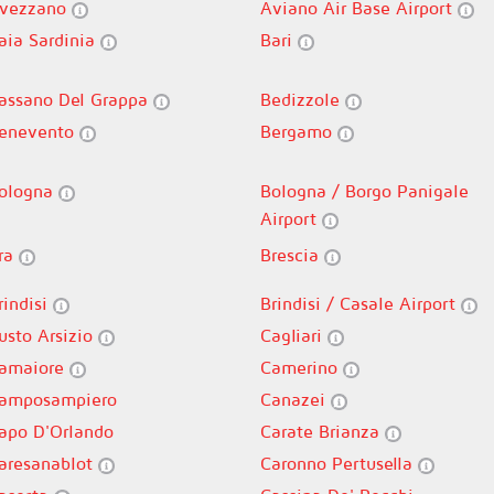
vezzano
Aviano Air Base Airport
aia Sardinia
Bari
assano Del Grappa
Bedizzole
enevento
Bergamo
ologna
Bologna / Borgo Panigale
Airport
ra
Brescia
rindisi
Brindisi / Casale Airport
usto Arsizio
Cagliari
amaiore
Camerino
amposampiero
Canazei
apo D'Orlando
Carate Brianza
aresanablot
Caronno Pertusella