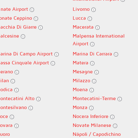
inate Airport
Livorno
onate Ceppino
Lucca
acchia Di Giarre
Macerata
alcesine
Malpensa International
Airport
arina Di Campo Airport
Marina Di Carrara
assa Cinquale Airport
Matera
erano
Mesagne
ilan
Milazzo
odica
Moena
ontecatini Alto
Montecatini-Terme
ontesilvano
Monza
oce
Nocera Inferiore
ovara
Novate Milanese
uoro
Nápoli / Capodichino