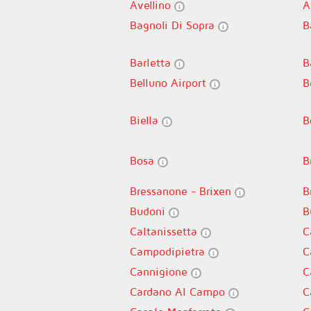
Avellino
A
Bagnoli Di Sopra
B
Barletta
B
Belluno Airport
B
Biella
B
Bosa
B
Bressanone - Brixen
B
Budoni
B
Caltanissetta
C
Campodipietra
C
Cannigione
C
Cardano Al Campo
C