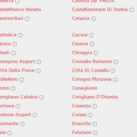
aserta
Cassina De' Pecchi
astelfranco Veneto
Castellammare Di Stabia
astrovillari
Catania
attolica
Cecina
ervia
Cesena
hieti
Chioggia
iampino Airport
Cinisello Balsamo
ittà Della Pieve
Città Di Castello
olleferro
Cologno Monzese
omo
Conegliano
origliano Calabro
Corigliano D'Otranto
ortona
Cosenza
rotone Airport
Cuneo
iamante
Dueville
ste
Fabriano