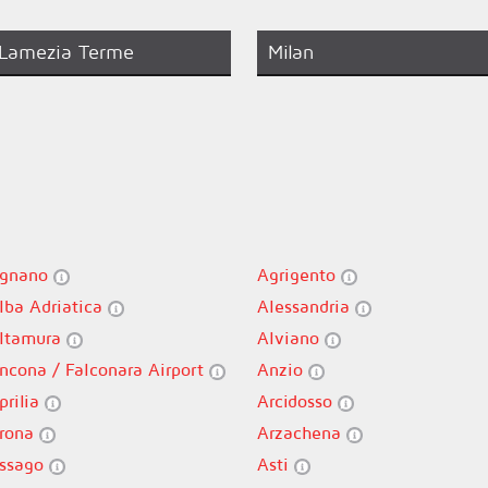
Lamezia Terme
Milan
gnano
Agrigento
lba Adriatica
Alessandria
ltamura
Alviano
ncona / Falconara Airport
Anzio
prilia
Arcidosso
rona
Arzachena
ssago
Asti