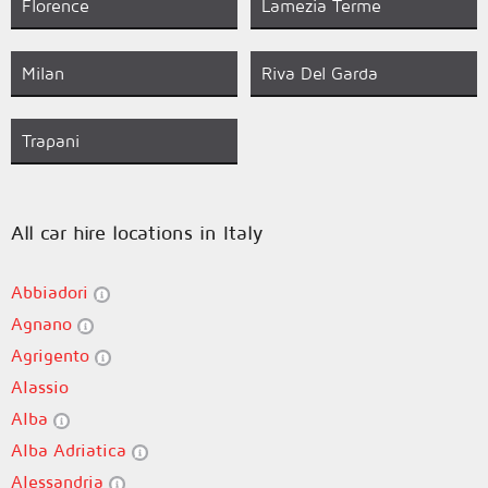
Florence
Lamezia Terme
Milan
Riva Del Garda
Trapani
All car hire locations in Italy
Abbiadori
Agnano
Agrigento
Alassio
Alba
Alba Adriatica
Alessandria