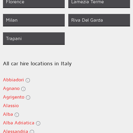
Florence
Lamezia Terme
Milan
Riva Del Garda
Trapani
All car hire locations in Italy
Abbiadori
Agnano
Agrigento
Alassio
Alba
Alba Adriatica
Alessandria