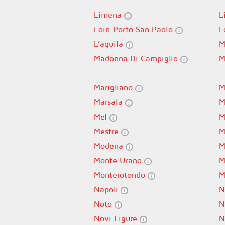
Limena
L
Loiri Porto San Paolo
L
L’aquila
M
Madonna Di Campiglio
M
Marigliano
M
Marsala
M
Mel
M
Mestre
M
Modena
M
Monte Urano
M
Monterotondo
M
Napoli
N
Noto
N
Novi Ligure
N