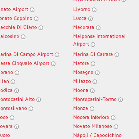
inate Airport
Livorno
onate Ceppino
Lucca
acchia Di Giarre
Macerata
alcesine
Malpensa International
Airport
arina Di Campo Airport
Marina Di Carrara
assa Cinquale Airport
Matera
erano
Mesagne
ilan
Milazzo
odica
Moena
ontecatini Alto
Montecatini-Terme
ontesilvano
Monza
oce
Nocera Inferiore
ovara
Novate Milanese
uoro
Nápoli / Capodichino