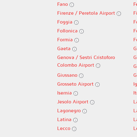
Fano
F
Firenze / Peretola Airport
F
Foggia
F
Follonica
F
Formia
F
Gaeta
G
Genova / Sestri Cristoforo
G
Colombo Airport
G
Giussano
G
Grosseto Airport
I
Isernia
It
Jesolo Airport
L
Lagonegro
L
Latina
L
Lecco
L