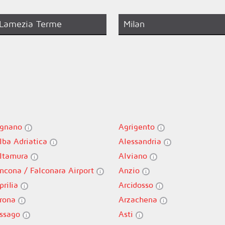
Lamezia Terme
Milan
gnano
Agrigento
lba Adriatica
Alessandria
ltamura
Alviano
ncona / Falconara Airport
Anzio
prilia
Arcidosso
rona
Arzachena
ssago
Asti