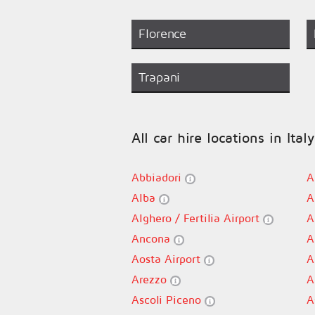
Florence
Trapani
All car hire locations in Italy
Abbiadori
A
Alba
A
Alghero / Fertilia Airport
A
Ancona
A
Aosta Airport
A
Arezzo
A
Ascoli Piceno
A