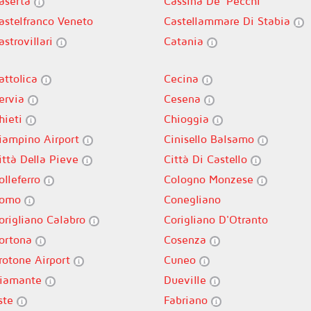
aserta
Cassina De' Pecchi
astelfranco Veneto
Castellammare Di Stabia
astrovillari
Catania
attolica
Cecina
ervia
Cesena
hieti
Chioggia
iampino Airport
Cinisello Balsamo
ittà Della Pieve
Città Di Castello
olleferro
Cologno Monzese
omo
Conegliano
origliano Calabro
Corigliano D'Otranto
ortona
Cosenza
rotone Airport
Cuneo
iamante
Dueville
ste
Fabriano