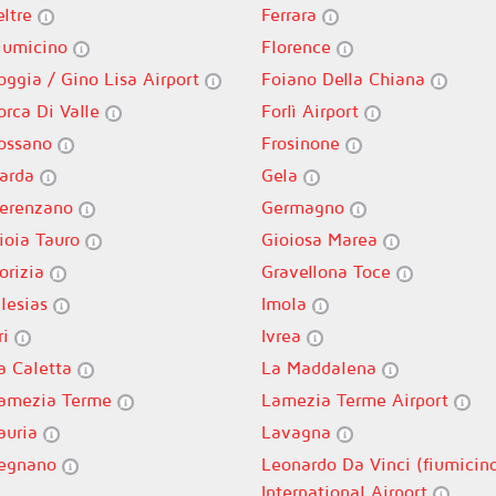
eltre
Ferrara
iumicino
Florence
oggia / Gino Lisa Airport
Foiano Della Chiana
orca Di Valle
Forlì Airport
ossano
Frosinone
arda
Gela
erenzano
Germagno
ioia Tauro
Gioiosa Marea
orizia
Gravellona Toce
glesias
Imola
ri
Ivrea
a Caletta
La Maddalena
amezia Terme
Lamezia Terme Airport
auria
Lavagna
egnano
Leonardo Da Vinci (fiumicin
International Airport