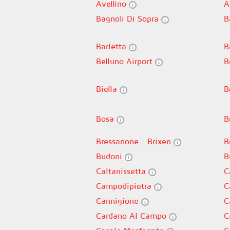
Avellino
A
Bagnoli Di Sopra
B
Barletta
B
Belluno Airport
B
Biella
B
Bosa
B
Bressanone - Brixen
B
Budoni
B
Caltanissetta
C
Campodipietra
C
Cannigione
C
Cardano Al Campo
C