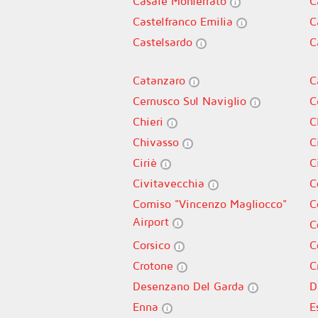
Casale Monferrato
C
Castelfranco Emilia
C
Castelsardo
C
Catanzaro
C
Cernusco Sul Naviglio
C
Chieri
C
Chivasso
C
Ciriè
C
Civitavecchia
C
Comiso "Vincenzo Magliocco"
C
Airport
C
Corsico
C
Crotone
C
Desenzano Del Garda
D
Enna
E