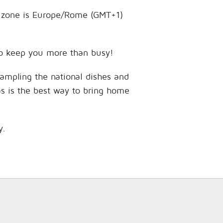
me zone is Europe/Rome (GMT+1)
 to keep you more than busy!
sampling the national dishes and
as is the best way to bring home
y.