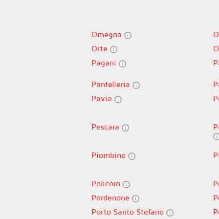
Omegna
O
Orte
O
Pagani
P
Pantelleria
P
Pavia
P
Pescara
P
Piombino
P
Policoro
P
Pordenone
P
Porto Santo Stefano
P