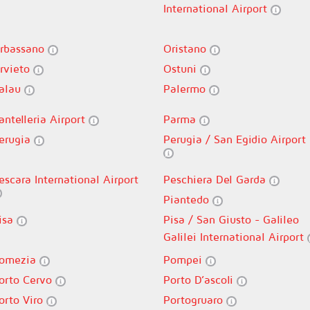
International Airport
rbassano
Oristano
rvieto
Ostuni
alau
Palermo
antelleria Airport
Parma
erugia
Perugia / San Egidio Airport
escara International Airport
Peschiera Del Garda
Piantedo
isa
Pisa / San Giusto - Galileo
Galilei International Airport
omezia
Pompei
orto Cervo
Porto D’ascoli
orto Viro
Portogruaro