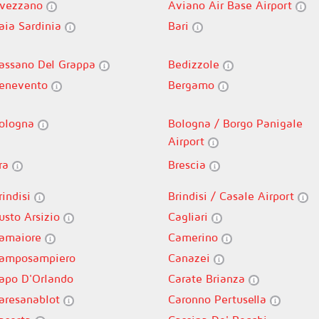
vezzano
Aviano Air Base Airport
aia Sardinia
Bari
assano Del Grappa
Bedizzole
enevento
Bergamo
ologna
Bologna / Borgo Panigale
Airport
ra
Brescia
rindisi
Brindisi / Casale Airport
usto Arsizio
Cagliari
amaiore
Camerino
amposampiero
Canazei
apo D'Orlando
Carate Brianza
aresanablot
Caronno Pertusella