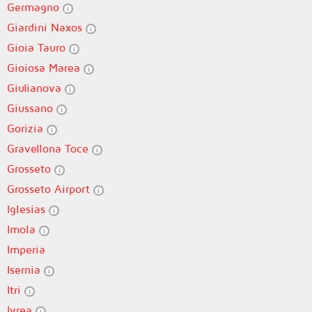
Germagno
Giardini Naxos
Gioia Tauro
Gioiosa Marea
Giulianova
Giussano
Gorizia
Gravellona Toce
Grosseto
Grosseto Airport
Iglesias
Imola
Imperia
Isernia
Itri
Ivrea