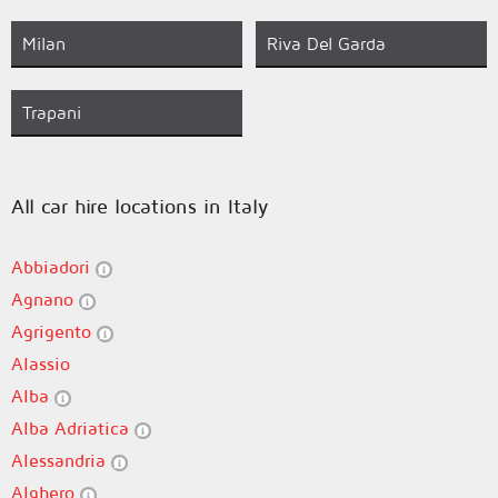
Milan
Riva Del Garda
Trapani
All car hire locations in Italy
Abbiadori
Agnano
Agrigento
Alassio
Alba
Alba Adriatica
Alessandria
Alghero