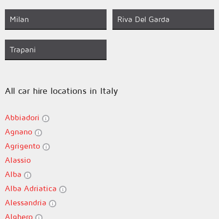
Milan
Riva Del Garda
Trapani
All car hire locations in Italy
Abbiadori
Agnano
Agrigento
Alassio
Alba
Alba Adriatica
Alessandria
Alghero