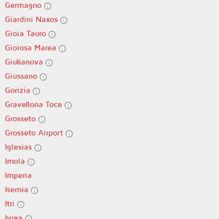
Germagno
Giardini Naxos
Gioia Tauro
Gioiosa Marea
Giulianova
Giussano
Gorizia
Gravellona Toce
Grosseto
Grosseto Airport
Iglesias
Imola
Imperia
Isernia
Itri
Ivrea