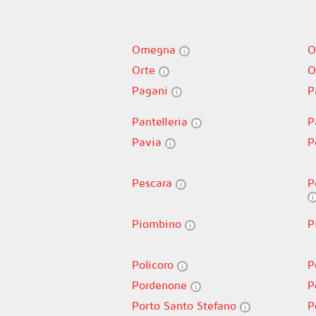
Omegna
O
Orte
O
Pagani
P
Pantelleria
P
Pavia
P
Pescara
P
Piombino
P
Policoro
P
Pordenone
P
Porto Santo Stefano
P