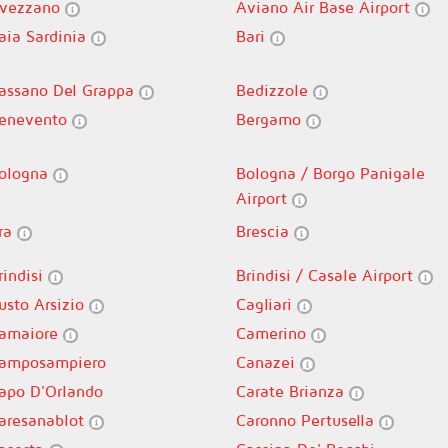
vezzano
Aviano Air Base Airport
aia Sardinia
Bari
assano Del Grappa
Bedizzole
enevento
Bergamo
ologna
Bologna / Borgo Panigale
Airport
ra
Brescia
rindisi
Brindisi / Casale Airport
usto Arsizio
Cagliari
amaiore
Camerino
amposampiero
Canazei
apo D'Orlando
Carate Brianza
aresanablot
Caronno Pertusella