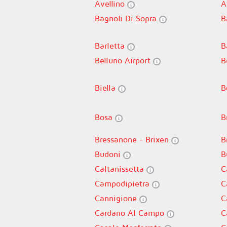
Avellino
A
Bagnoli Di Sopra
B
Barletta
B
Belluno Airport
B
Biella
B
Bosa
B
Bressanone - Brixen
B
Budoni
B
Caltanissetta
C
Campodipietra
C
Cannigione
C
Cardano Al Campo
C