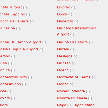
inate Airport
Livorno
onate Ceppino
Lucca
acchia Di Giarre
Macerata
alcesine
Malpensa International
Airport
arina Di Campo Airport
Marina Di Carrara
assa Cinquale Airport
Matera
erano
Mesagne
ilan
Milazzo
odica
Moena
ontecatini Alto
Montecatini-Terme
ontesilvano
Monza
oce
Nocera Inferiore
ovara
Novate Milanese
uoro
Nápoli / Capodichino