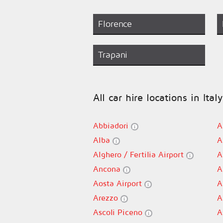
Florence
Trapani
All car hire locations in Italy
Abbiadori
A
Alba
A
Alghero / Fertilia Airport
A
Ancona
A
Aosta Airport
A
Arezzo
A
Ascoli Piceno
A