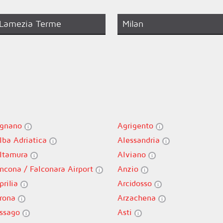
Lamezia Terme
Milan
gnano
Agrigento
lba Adriatica
Alessandria
ltamura
Alviano
ncona / Falconara Airport
Anzio
prilia
Arcidosso
rona
Arzachena
ssago
Asti