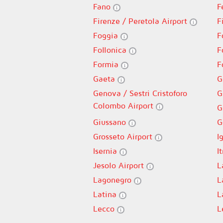
Fano
F
Firenze / Peretola Airport
F
Foggia
F
Follonica
F
Formia
F
Gaeta
G
Genova / Sestri Cristoforo
G
Colombo Airport
G
Giussano
G
Grosseto Airport
I
Isernia
It
Jesolo Airport
L
Lagonegro
L
Latina
L
Lecco
L