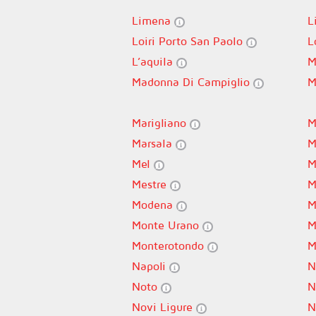
Limena
L
Loiri Porto San Paolo
L
L’aquila
M
Madonna Di Campiglio
M
Marigliano
M
Marsala
M
Mel
M
Mestre
M
Modena
M
Monte Urano
M
Monterotondo
M
Napoli
N
Noto
N
Novi Ligure
N