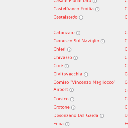
Casale Monferrato
C
Castelfranco Emilia
C
Castelsardo
C
Catanzaro
C
Cernusco Sul Naviglio
C
Chieri
C
Chivasso
C
Ciriè
C
Civitavecchia
C
Comiso "Vincenzo Magliocco"
C
Airport
C
Corsico
C
Crotone
C
Desenzano Del Garda
D
Enna
E