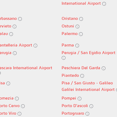
International Airport
rbassano
Oristano
rvieto
Ostuni
alau
Palermo
antelleria Airport
Parma
erugia
Perugia / San Egidio Airport
escara International Airport
Peschiera Del Garda
Piantedo
isa
Pisa / San Giusto - Galileo
Galilei International Airport
omezia
Pompei
orto Cervo
Porto D’ascoli
orto Viro
Portogruaro