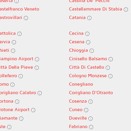
aserta
Cassina De' Pecchi
astelfranco Veneto
Castellammare Di Stabia
astrovillari
Catania
attolica
Cecina
ervia
Cesena
hieti
Chioggia
iampino Airport
Cinisello Balsamo
ittà Della Pieve
Città Di Castello
olleferro
Cologno Monzese
omo
Conegliano
origliano Calabro
Corigliano D'Otranto
ortona
Cosenza
rotone Airport
Cuneo
iamante
Dueville
ste
Fabriano