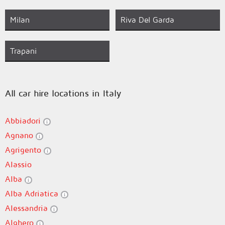
Milan
Riva Del Garda
Trapani
All car hire locations in Italy
Abbiadori
Agnano
Agrigento
Alassio
Alba
Alba Adriatica
Alessandria
Alghero