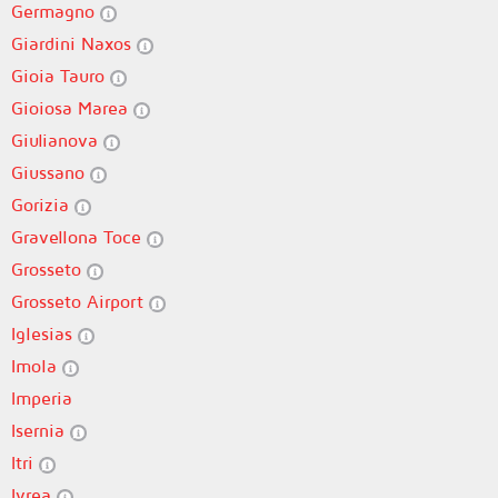
Germagno
Giardini Naxos
Gioia Tauro
Gioiosa Marea
Giulianova
Giussano
Gorizia
Gravellona Toce
Grosseto
Grosseto Airport
Iglesias
Imola
Imperia
Isernia
Itri
Ivrea