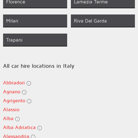
Florence
Lamezia Terme
Milan
Riva Del Garda
Trapani
All car hire locations in Italy
Abbiadori
Agnano
Agrigento
Alassio
Alba
Alba Adriatica
Alessandria