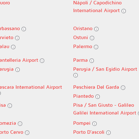
uoro
Nápoli / Capodichino
International Airport
rbassano
Oristano
rvieto
Ostuni
alau
Palermo
antelleria Airport
Parma
erugia
Perugia / San Egidio Airport
escara International Airport
Peschiera Del Garda
Piantedo
isa
Pisa / San Giusto - Galileo
Galilei International Airport
omezia
Pompei
orto Cervo
Porto D’ascoli