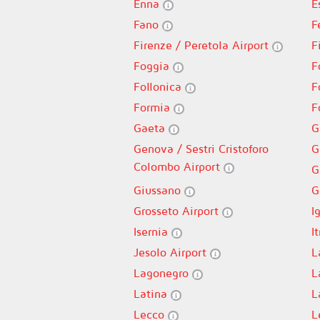
Enna
E
Fano
F
Firenze / Peretola Airport
F
Foggia
F
Follonica
F
Formia
F
Gaeta
G
Genova / Sestri Cristoforo
G
Colombo Airport
G
Giussano
G
Grosseto Airport
I
Isernia
It
Jesolo Airport
L
Lagonegro
L
Latina
L
Lecco
L