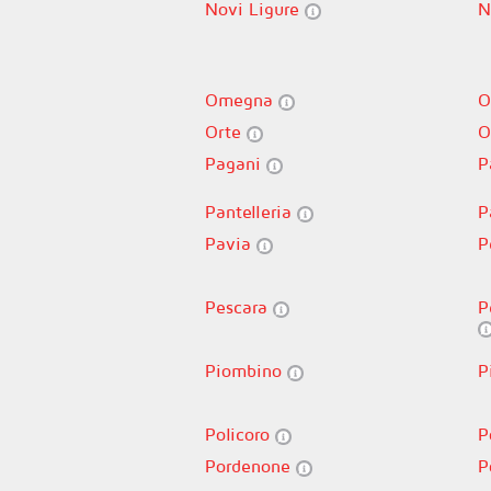
Novi Ligure
N
Omegna
O
Orte
O
Pagani
P
Pantelleria
P
Pavia
P
Pescara
P
Piombino
P
Policoro
P
Pordenone
P