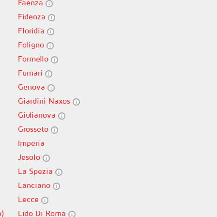
Faenza
Fidenza
Floridia
Foligno
Formello
Furnari
Genova
Giardini Naxos
Giulianova
Grosseto
Imperia
Jesolo
La Spezia
Lanciano
Lecce
o)
Lido Di Roma