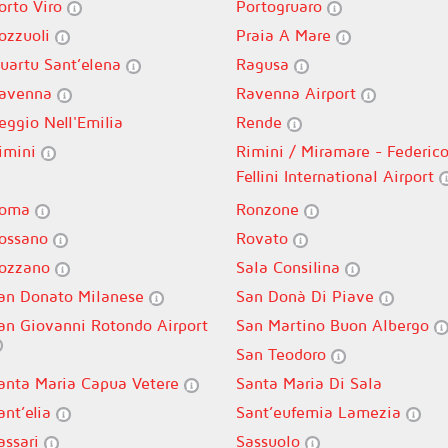
orto Viro
Portogruaro
ozzuoli
Praia A Mare
uartu Sant’elena
Ragusa
avenna
Ravenna Airport
eggio Nell'Emilia
Rende
imini
Rimini / Miramare - Federic
Fellini International Airport
oma
Ronzone
ossano
Rovato
ozzano
Sala Consilina
an Donato Milanese
San Donà Di Piave
an Giovanni Rotondo Airport
San Martino Buon Albergo
San Teodoro
anta Maria Capua Vetere
Santa Maria Di Sala
ant’elia
Sant’eufemia Lamezia
assari
Sassuolo