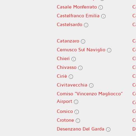
Casale Monferrato
C
Castelfranco Emilia
C
Castelsardo
C
Catanzaro
C
Cernusco Sul Naviglio
C
Chieri
C
Chivasso
C
Ciriè
C
Civitavecchia
C
Comiso "Vincenzo Magliocco"
C
Airport
C
Corsico
C
Crotone
C
Desenzano Del Garda
D