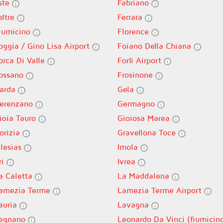
ste
Fabriano
eltre
Ferrara
iumicino
Florence
oggia / Gino Lisa Airport
Foiano Della Chiana
orca Di Valle
Forlì Airport
ossano
Frosinone
arda
Gela
erenzano
Germagno
ioia Tauro
Gioiosa Marea
orizia
Gravellona Toce
glesias
Imola
ri
Ivrea
a Caletta
La Maddalena
amezia Terme
Lamezia Terme Airport
auria
Lavagna
egnano
Leonardo Da Vinci (fiumicin