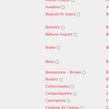
Avellino
A
Bagnoli Di Sopra
B
Barletta
B
Belluno Airport
B
Biella
B
Bosa
B
Bressanone - Brixen
B
Budoni
B
Caltanissetta
C
Campodipietra
C
Cannigione
C
Cardano Al Campo
C