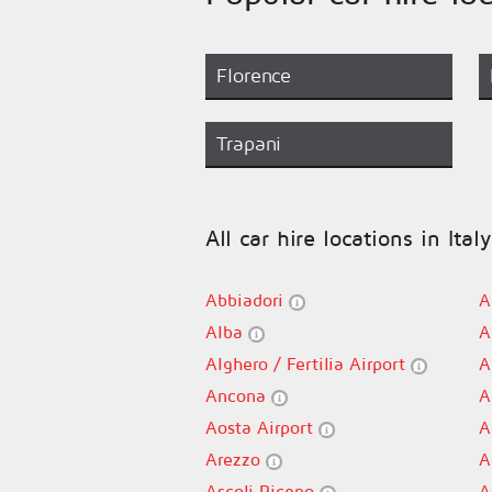
Florence
Trapani
All car hire locations in Italy
Abbiadori
A
Alba
A
Alghero / Fertilia Airport
A
Ancona
A
Aosta Airport
A
Arezzo
A
Ascoli Piceno
A