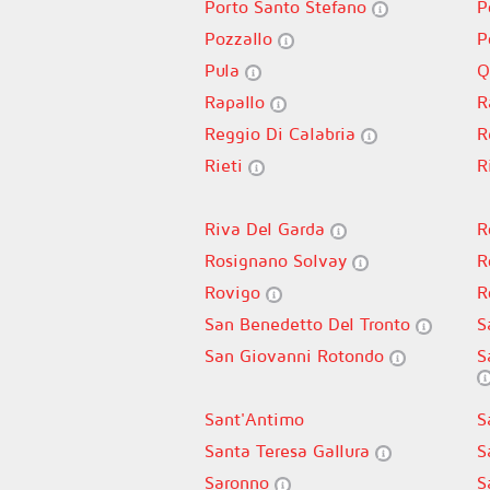
Porto Santo Stefano
P
Pozzallo
P
Pula
Q
Rapallo
R
Reggio Di Calabria
R
Rieti
R
Riva Del Garda
R
Rosignano Solvay
R
Rovigo
R
San Benedetto Del Tronto
S
San Giovanni Rotondo
S
Sant'Antimo
S
Santa Teresa Gallura
S
Saronno
S