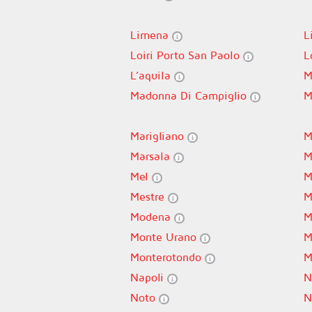
Limena
L
Loiri Porto San Paolo
L
L’aquila
M
Madonna Di Campiglio
M
Marigliano
M
Marsala
M
Mel
M
Mestre
M
Modena
M
Monte Urano
M
Monterotondo
M
Napoli
N
Noto
N