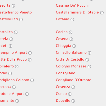
aserta
Cassina De' Pecchi
astelfranco Veneto
Castellammare Di Stabia
astrovillari
Catania
attolica
Cecina
ervia
Cesena
hieti
Chioggia
iampino Airport
Cinisello Balsamo
ittà Della Pieve
Città Di Castello
olleferro
Cologno Monzese
omo
Conegliano
origliano Calabro
Corigliano D'Otranto
ortona
Cosenza
rotone Airport
Cuneo
iamante
Dueville