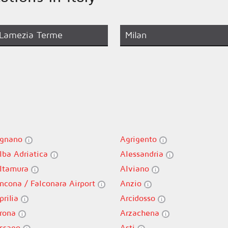
Lamezia Terme
Milan
gnano
Agrigento
lba Adriatica
Alessandria
ltamura
Alviano
ncona / Falconara Airport
Anzio
prilia
Arcidosso
rona
Arzachena
ssago
Asti