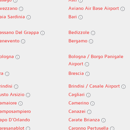
vezzano
Aviano Air Base Airport
aia Sardinia
Bari
assano Del Grappa
Bedizzole
enevento
Bergamo
ologna
Bologna / Borgo Panigale
Airport
ra
Brescia
rindisi
Brindisi / Casale Airport
usto Arsizio
Cagliari
amaiore
Camerino
amposampiero
Canazei
apo D'Orlando
Carate Brianza
aresanablot
Caronno Pertusella