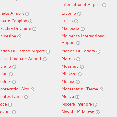
International Airport
inate Airport
Livorno
onate Ceppino
Lucca
acchia Di Giarre
Macerata
alcesine
Malpensa International
Airport
arina Di Campo Airport
Marina Di Carrara
assa Cinquale Airport
Matera
erano
Mesagne
ilan
Milazzo
odica
Moena
ontecatini Alto
Montecatini-Terme
ontesilvano
Monza
oce
Nocera Inferiore
ovara
Novate Milanese