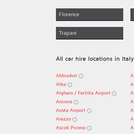
Florence
Trapani
All car hire locations in Italy
Abbiadori
A
Alba
A
Alghero / Fertilia Airport
A
Ancona
A
Aosta Airport
A
Arezzo
A
Ascoli Piceno
A