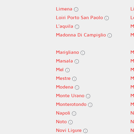
Limena
L
Loiri Porto San Paolo
L
L’aquila
M
Madonna Di Campiglio
M
Marigliano
M
Marsala
M
Mel
M
Mestre
M
Modena
M
Monte Urano
M
Monterotondo
M
Napoli
N
Noto
N
Novi Ligure
N