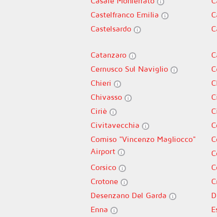
Casale Monferrato
C
Castelfranco Emilia
C
Castelsardo
C
Catanzaro
C
Cernusco Sul Naviglio
C
Chieri
C
Chivasso
C
Ciriè
C
Civitavecchia
C
Comiso "Vincenzo Magliocco"
C
Airport
C
Corsico
C
Crotone
C
Desenzano Del Garda
D
Enna
E