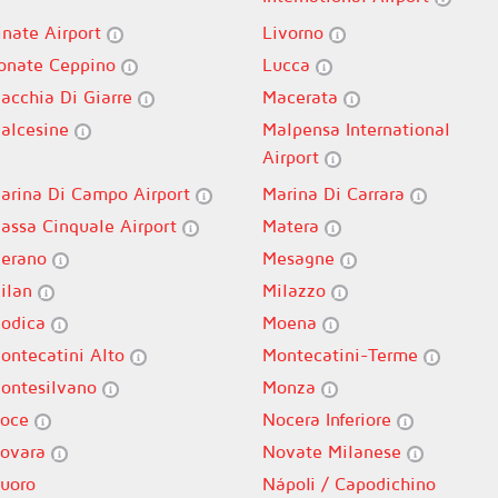
inate Airport
Livorno
onate Ceppino
Lucca
acchia Di Giarre
Macerata
alcesine
Malpensa International
Airport
arina Di Campo Airport
Marina Di Carrara
assa Cinquale Airport
Matera
erano
Mesagne
ilan
Milazzo
odica
Moena
ontecatini Alto
Montecatini-Terme
ontesilvano
Monza
oce
Nocera Inferiore
ovara
Novate Milanese
uoro
Nápoli / Capodichino