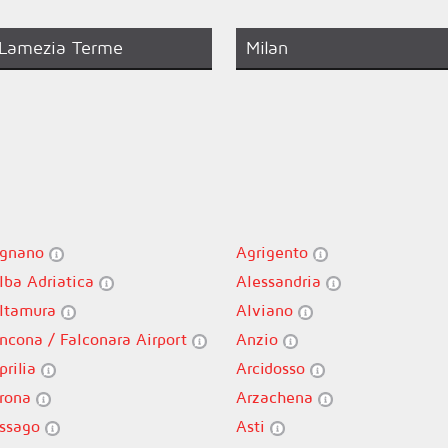
Lamezia Terme
Milan
gnano
Agrigento
lba Adriatica
Alessandria
ltamura
Alviano
ncona / Falconara Airport
Anzio
prilia
Arcidosso
rona
Arzachena
ssago
Asti