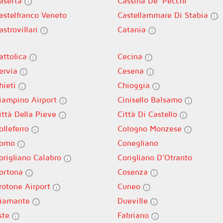
aserta
Cassina De' Pecchi
astelfranco Veneto
Castellammare Di Stabia
astrovillari
Catania
attolica
Cecina
ervia
Cesena
hieti
Chioggia
iampino Airport
Cinisello Balsamo
ittà Della Pieve
Città Di Castello
olleferro
Cologno Monzese
omo
Conegliano
origliano Calabro
Corigliano D'Otranto
ortona
Cosenza
rotone Airport
Cuneo
iamante
Dueville
ste
Fabriano