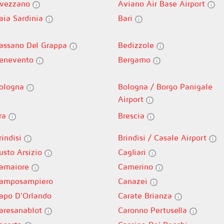
vezzano
Aviano Air Base Airport
aia Sardinia
Bari
assano Del Grappa
Bedizzole
enevento
Bergamo
ologna
Bologna / Borgo Panigale
Airport
ra
Brescia
rindisi
Brindisi / Casale Airport
usto Arsizio
Cagliari
amaiore
Camerino
amposampiero
Canazei
apo D'Orlando
Carate Brianza
aresanablot
Caronno Pertusella