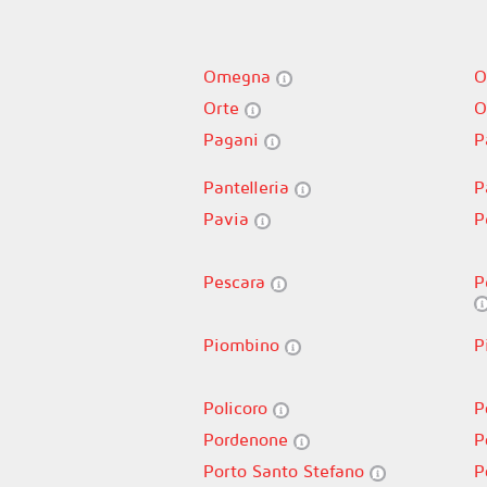
Omegna
O
Orte
O
Pagani
P
Pantelleria
P
Pavia
P
Pescara
P
Piombino
P
Policoro
P
Pordenone
P
Porto Santo Stefano
P