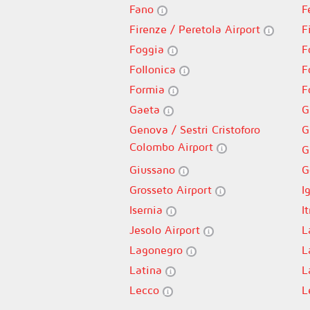
Fano
F
Firenze / Peretola Airport
F
Foggia
F
Follonica
F
Formia
F
Gaeta
G
Genova / Sestri Cristoforo
G
Colombo Airport
G
Giussano
G
Grosseto Airport
I
Isernia
It
Jesolo Airport
L
Lagonegro
L
Latina
L
Lecco
L