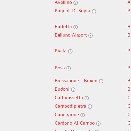
Avellino
A
Bagnoli Di Sopra
B
Barletta
B
Belluno Airport
B
Biella
B
Bosa
B
Bressanone - Brixen
B
Budoni
B
Caltanissetta
C
Campodipietra
C
Cannigione
C
Cardano Al Campo
C