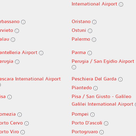
International Airport
rbassano
Oristano
rvieto
Ostuni
alau
Palermo
antelleria Airport
Parma
erugia
Perugia / San Egidio Airport
escara International Airport
Peschiera Del Garda
Piantedo
isa
Pisa / San Giusto - Galileo
Galilei International Airport
omezia
Pompei
orto Cervo
Porto D’ascoli
orto Viro
Portogruaro