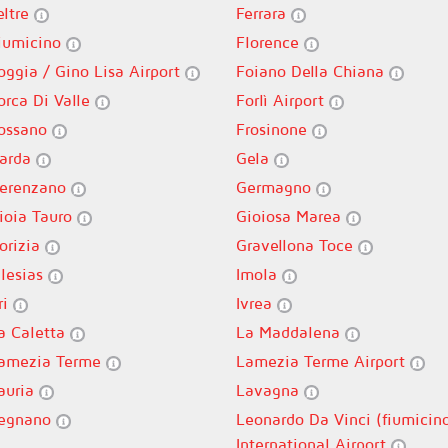
eltre
Ferrara
iumicino
Florence
oggia / Gino Lisa Airport
Foiano Della Chiana
orca Di Valle
Forlì Airport
ossano
Frosinone
arda
Gela
erenzano
Germagno
ioia Tauro
Gioiosa Marea
orizia
Gravellona Toce
glesias
Imola
ri
Ivrea
a Caletta
La Maddalena
amezia Terme
Lamezia Terme Airport
auria
Lavagna
egnano
Leonardo Da Vinci (fiumicin
International Airport