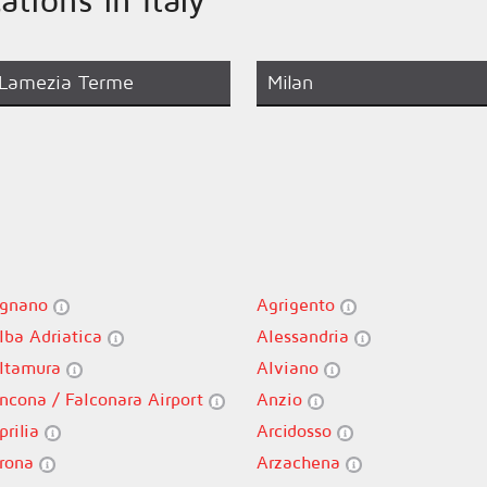
Lamezia Terme
Milan
gnano
Agrigento
lba Adriatica
Alessandria
ltamura
Alviano
ncona / Falconara Airport
Anzio
prilia
Arcidosso
rona
Arzachena