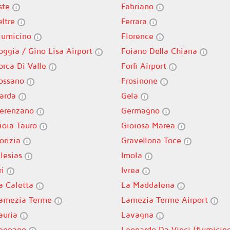
ste
Fabriano
eltre
Ferrara
iumicino
Florence
oggia / Gino Lisa Airport
Foiano Della Chiana
orca Di Valle
Forlì Airport
ossano
Frosinone
arda
Gela
erenzano
Germagno
ioia Tauro
Gioiosa Marea
orizia
Gravellona Toce
glesias
Imola
ri
Ivrea
a Caletta
La Maddalena
amezia Terme
Lamezia Terme Airport
auria
Lavagna
egnano
Leonardo Da Vinci (fiumicin