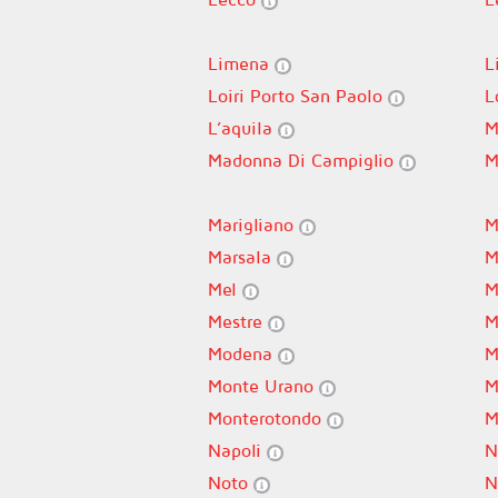
Limena
L
Loiri Porto San Paolo
L
L’aquila
M
Madonna Di Campiglio
M
Marigliano
M
Marsala
M
Mel
M
Mestre
M
Modena
M
Monte Urano
M
Monterotondo
M
Napoli
N
Noto
N