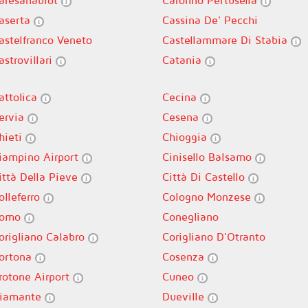
aresanablot
Caronno Pertusella
aserta
Cassina De' Pecchi
astelfranco Veneto
Castellammare Di Stabia
astrovillari
Catania
attolica
Cecina
ervia
Cesena
hieti
Chioggia
iampino Airport
Cinisello Balsamo
ittà Della Pieve
Città Di Castello
olleferro
Cologno Monzese
omo
Conegliano
origliano Calabro
Corigliano D'Otranto
ortona
Cosenza
rotone Airport
Cuneo
iamante
Dueville