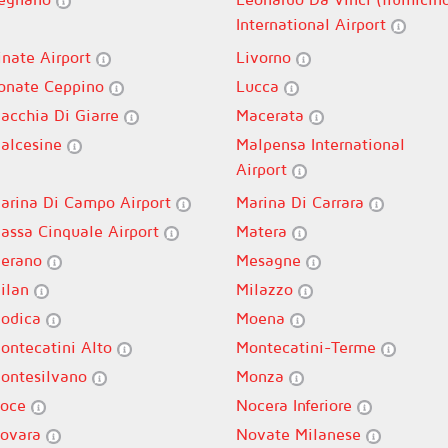
International Airport
inate Airport
Livorno
onate Ceppino
Lucca
acchia Di Giarre
Macerata
alcesine
Malpensa International
Airport
arina Di Campo Airport
Marina Di Carrara
assa Cinquale Airport
Matera
erano
Mesagne
ilan
Milazzo
odica
Moena
ontecatini Alto
Montecatini-Terme
ontesilvano
Monza
oce
Nocera Inferiore
ovara
Novate Milanese