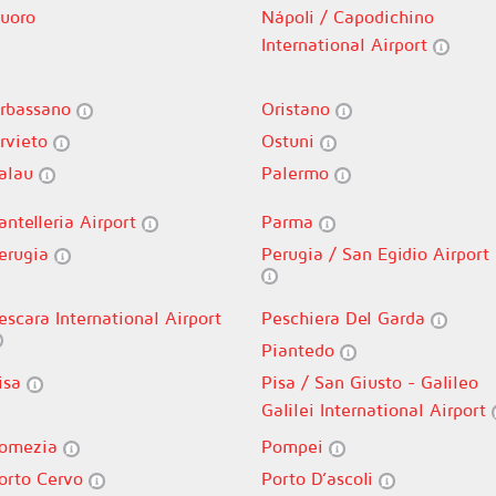
uoro
Nápoli / Capodichino
International Airport
rbassano
Oristano
rvieto
Ostuni
alau
Palermo
antelleria Airport
Parma
erugia
Perugia / San Egidio Airport
escara International Airport
Peschiera Del Garda
Piantedo
isa
Pisa / San Giusto - Galileo
Galilei International Airport
omezia
Pompei
orto Cervo
Porto D’ascoli