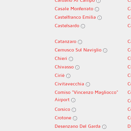
Cardano Al Campo
C
Casale Monferrato
C
Castelfranco Emilia
C
Castelsardo
C
Catanzaro
C
Cernusco Sul Naviglio
C
Chieri
C
Chivasso
C
Ciriè
C
Civitavecchia
C
Comiso "Vincenzo Magliocco"
C
Airport
C
Corsico
C
Crotone
C
Desenzano Del Garda
D