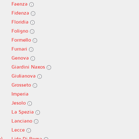
Faenza
Fidenza
Floridia
Foligno
Formello
Furnari
Genova
Giardini Naxos
Giulianova
Grosseto
Imperia
Jesolo
La Spezia
Lanciano
Lecce
o)
Lido Di Roma