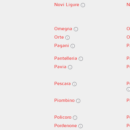
Novi Ligure
N
Omegna
O
Orte
O
Pagani
P
Pantelleria
P
Pavia
P
Pescara
P
Piombino
P
Policoro
P
Pordenone
P