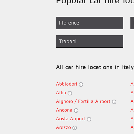
Florence
Trapani
All car hire locations in Italy
Abbiadori
A
Alba
A
Alghero / Fertilia Airport
A
Ancona
A
Aosta Airport
A
Arezzo
A