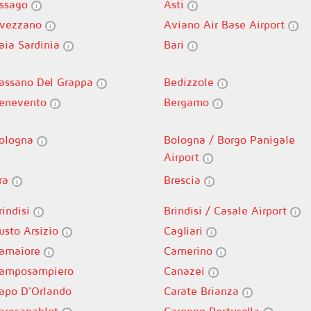
ssago
Asti
vezzano
Aviano Air Base Airport
aia Sardinia
Bari
assano Del Grappa
Bedizzole
enevento
Bergamo
ologna
Bologna / Borgo Panigale
Airport
ra
Brescia
rindisi
Brindisi / Casale Airport
usto Arsizio
Cagliari
amaiore
Camerino
amposampiero
Canazei
apo D'Orlando
Carate Brianza