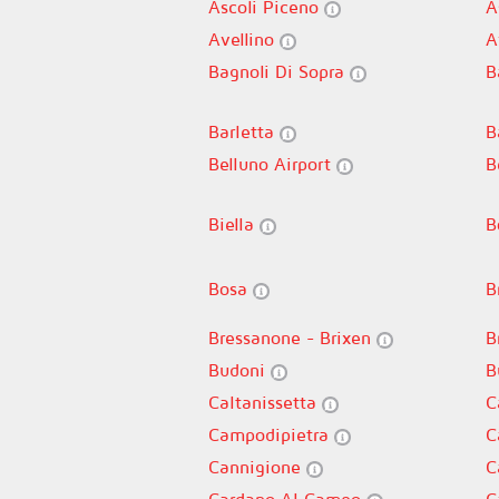
Ascoli Piceno
A
Avellino
A
Bagnoli Di Sopra
B
Barletta
B
Belluno Airport
B
Biella
B
Bosa
B
Bressanone - Brixen
B
Budoni
B
Caltanissetta
C
Campodipietra
C
Cannigione
C