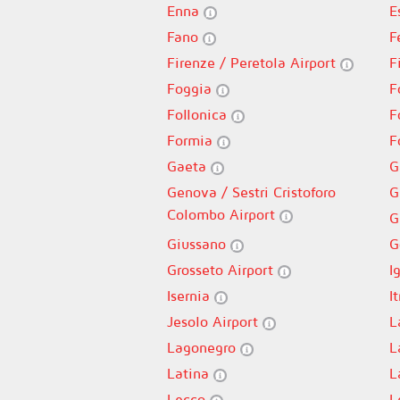
Enna
E
Fano
F
Firenze / Peretola Airport
F
Foggia
F
Follonica
F
Formia
F
Gaeta
G
Genova / Sestri Cristoforo
G
Colombo Airport
G
Giussano
G
Grosseto Airport
I
Isernia
It
Jesolo Airport
L
Lagonegro
L
Latina
L
Lecco
L