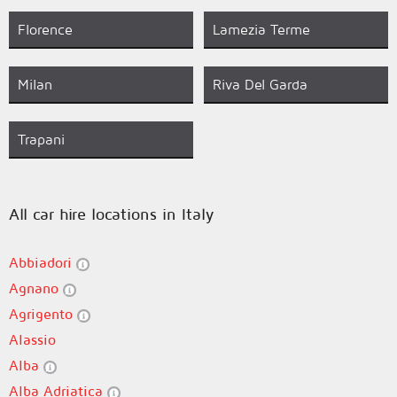
Florence
Lamezia Terme
Milan
Riva Del Garda
Trapani
All car hire locations in Italy
Abbiadori
Agnano
Agrigento
Alassio
Alba
Alba Adriatica