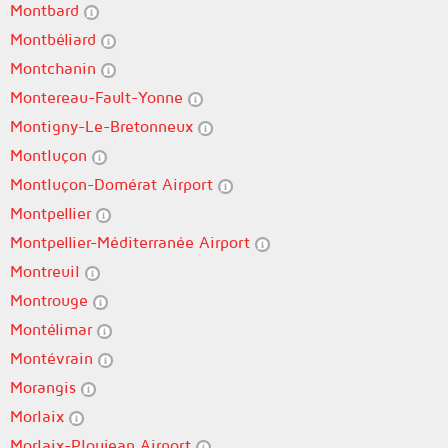
Montbard
Montbéliard
Montchanin
Montereau-Fault-Yonne
Montigny-Le-Bretonneux
Montluçon
Montluçon-Domérat Airport
Montpellier
Montpellier-Méditerranée Airport
Montreuil
Montrouge
Montélimar
Montévrain
Morangis
Morlaix
Morlaix-Ploujean Airport