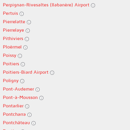
Perpignan-Rivesaltes (llabanère) Airport
Pertuis
Pierrelatte
Pierrelaye
Pithiviers
Ploërmel
Poissy
Poitiers
Poitiers-Biard Airport
Poligny
Pont-Audemer
Pont-à-Mousson
Pontarlier
Pontcharra
Pontchâteau